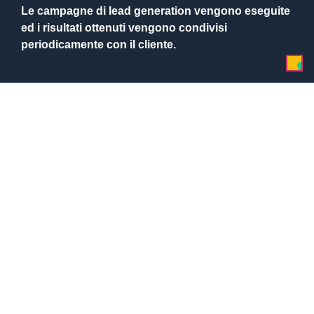
Le campagne di lead generation vengono eseguite
ed i
risultati ottenuti
vengono condivisi
periodicamente con il cliente.
4. Ottimizza
Sulla base dei risultati e degli analytics
ottimizziamo gli
obiettivi di marketing
, la struttura
delle campagne ed i contenuti utilizzati.